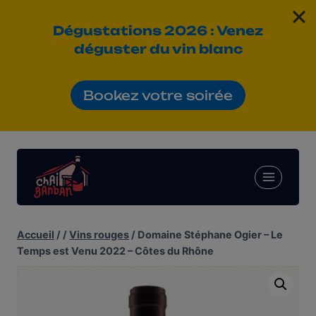
Dégustations 2026 : Venez
déguster
du vin blanc
Bookez votre soirée
Aller
au
contenu
Accueil
/
/
Vins rouges
/
Domaine Stéphane Ogier – Le
Temps est Venu 2022 – Côtes du Rhône