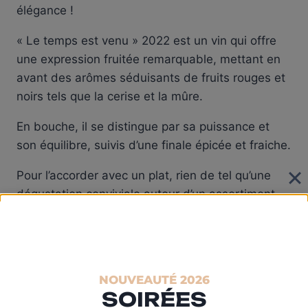
élégance !
« Le temps est venu » 2022 est un vin qui offre
une expression fruitée remarquable, mettant en
avant des arômes séduisants de fruits rouges et
noirs tels que la cerise et la mûre.
En bouche, il se distingue par sa puissance et
son équilibre, suivis d’une finale épicée et fraiche.
Pour l’accorder avec un plat, rien de tel qu’une
dégustation conviviale autour d’un assortiment
de charcuterie entre amis ou en
accompagnement d’une savoureuse grillade.
Catégorie :
Vins rouges
NOUVEAUTÉ 2026
Étiquette :
Côtes du Rhône
SOIRÉES
Marque :
Stéphane Ogier