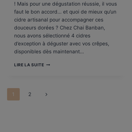
! Mais pour une dégustation réussie, il vous
faut le bon accord… et quoi de mieux qu’un
cidre artisanal pour accompagner ces
douceurs dorées ? Chez Chai Banban,
nous avons sélectionné 4 cidres
d’exception à déguster avec vos crêpes,
disponibles dès maintenant…
LES
LIRE LA SUITE
MEILLEURS
CIDRES
À
LIMOGES
Navigation
Page
1
2
POUR
LA
de
suivante
CHANDELEUR
2025
page
+
BONUS
: