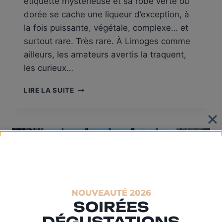
étiquette mystérieuse et sa robe verte ou
dorée se cache une liqueur d’exception, à
la fois puissante, végétale, complexe… et
surtout rare. Très rare. À Limoges comme
ailleurs, les amateurs avertis la traquent,
les curieux…
CHARTREUSE,
LIRE LA SUITE
UNE
LIQUEUR
MYTHIQUE
AU
COEUR
DE
LIMOGES
NOUVEAUTÉ 2026
SOIRÉES
DÉGUSTATIONS