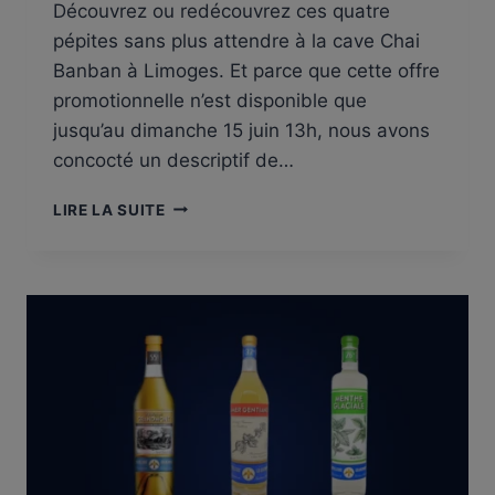
Découvrez ou redécouvrez ces quatre
pépites sans plus attendre à la cave Chai
Banban à Limoges. Et parce que cette offre
promotionnelle n’est disponible que
jusqu’au dimanche 15 juin 13h, nous avons
concocté un descriptif de…
JUSQU’À
LIRE LA SUITE
-15%
SUR
UNE
SÉLECTION
DE
SPIRITUEUX
POUR
LA
FÊTE
DES
PÈRES
!