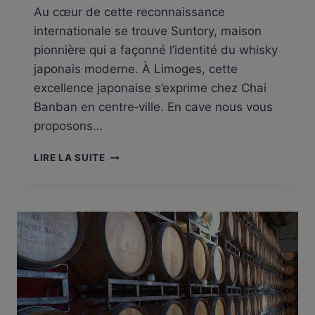
Au cœur de cette reconnaissance
internationale se trouve Suntory, maison
pionnière qui a façonné l’identité du whisky
japonais moderne. À Limoges, cette
excellence japonaise s’exprime chez Chai
Banban en centre‑ville. En cave nous vous
proposons…
WHISKY
LIRE LA SUITE
JAPONAIS
À
LIMOGES
:
LES
GRANDES
RÉFÉRENCES
SUNTORY
CHEZ
CHAI