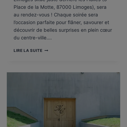
Place de la Motte, 87000 Limoges), sera
au rendez-vous ! Chaque soirée sera
l’occasion parfaite pour flâner, savourer et
découvrir de belles surprises en plein cœur
du centre-ville….
DATES
LIRE LA SUITE
DES
NOCTURNES
DES
HALLES
REVIENNENT
EN
2025
À
LIMOGES