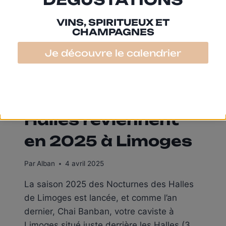
VINS, SPIRITUEUX ET
CHAMPAGNES
Je découvre le calendrier
LA VIE DU QUARTIER
Dates des
Nocturnes des
Halles reviennent
en 2025 à Limoges
Par
Alban
4 avril 2025
La saison 2025 des Nocturnes des Halles
de Limoges est lancée, et comme l’an
dernier, Chai Banban, votre caviste à
Limoges situé juste derrière les Halles (3