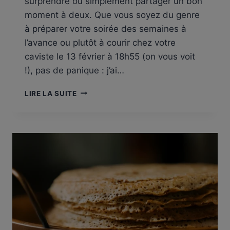
surprendre ou simplement partager un bon
moment à deux. Que vous soyez du genre
à préparer votre soirée des semaines à
l’avance ou plutôt à courir chez votre
caviste le 13 février à 18h55 (on vous voit
!), pas de panique : j’ai…
QUATRE
LIRE LA SUITE
VINS
POUR
UNE
SAINT-
VALENTIN
SOUS
LE
SIGNE
DE
L’AMOUR…
ET
DU