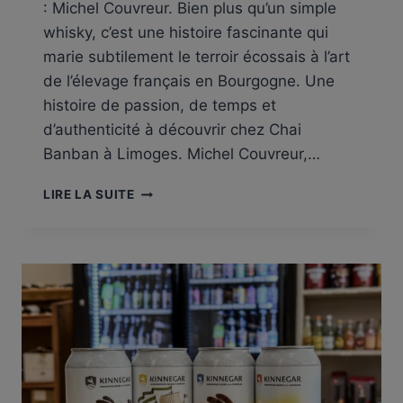
: Michel Couvreur. Bien plus qu’un simple
whisky, c’est une histoire fascinante qui
marie subtilement le terroir écossais à l’art
de l’élevage français en Bourgogne. Une
histoire de passion, de temps et
d’authenticité à découvrir chez Chai
Banban à Limoges. Michel Couvreur,…
MICHEL
LIRE LA SUITE
COUVREUR,
LE
WHISKY
FRANÇAIS
POUR
UNE
ÉMOTION
UNIQUE
À
CHAI
BANBAN